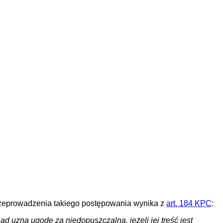
rzeprowadzenia takiego postępowania wynika z
art. 184 KPC
:
 uzna ugodę za niedopuszczalną, jeżeli jej treść jest