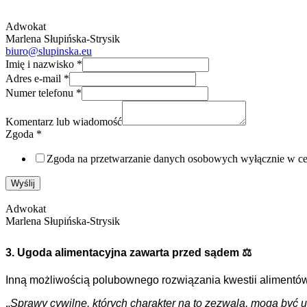
Adwokat
Marlena Słupińska-Strysik
biuro@slupinska.eu
Imię i nazwisko
*
Adres e-mail
*
Numer telefonu
*
Komentarz lub wiadomość
Zgoda
*
Zgoda na przetwarzanie danych osobowych wyłącznie w 
Wyślij
Adwokat
Marlena Słupińska-Strysik
3. Ugoda alimentacyjna zawarta przed sądem ⚖️
Inną możliwością polubownego rozwiązania kwestii alimentów
„
Sprawy cywilne, których charakter na to zezwala, mogą być 