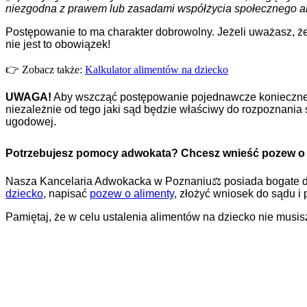
niezgodna z prawem lub zasadami współżycia społecznego al
Postępowanie to ma charakter dobrowolny. Jeżeli uważasz, że
nie jest to obowiązek!
👉 Zobacz także:
Kalkulator alimentów na dziecko
UWAGA!
Aby wszcząć postępowanie pojednawcze konieczne j
niezależnie od tego jaki sąd będzie właściwy do rozpoznani
ugodowej.
Potrzebujesz pomocy adwokata? Chcesz wnieść pozew o 
Nasza Kancelaria Adwokacka w Poznaniu⚖️ posiada bogate d
dziecko
, napisać
pozew o alimenty
, złożyć wniosek do sądu i 
Pamiętaj, że w celu ustalenia alimentów na dziecko nie mus