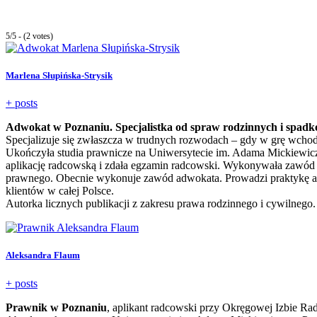
5/5 - (2 votes)
Marlena Słupińska-Strysik
+ posts
Adwokat w Poznaniu. Specjalistka od spraw rodzinnych i spad
Specjalizuje się zwłaszcza w trudnych rozwodach – gdy w grę wchodz
Ukończyła studia prawnicze na Uniwersytecie im. Adama Mickiewic
aplikację radcowską i zdała egzamin radcowski. Wykonywała zawód
prawnego. Obecnie wykonuje zawód adwokata. Prowadzi praktykę ad
klientów w całej Polsce.
Autorka licznych publikacji z zakresu prawa rodzinnego i cywilnego.
Aleksandra Flaum
+ posts
Prawnik w Poznaniu
, aplikant radcowski przy Okręgowej Izbie Ra