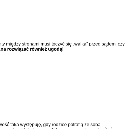
y między stronami musi toczyć się „walka” przed sądem, czy
żna rozwiązać również ugodą!
wość taka występuję, gdy rodzice potrafią ze sobą