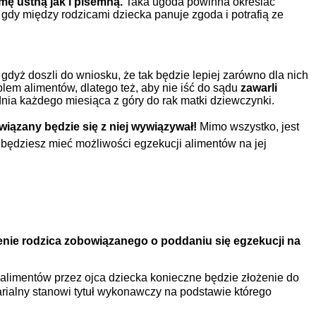
ę ustną jak i pisemną.
Taka ugoda powinna określać
 gdy między rodzicami dziecka panuje zgoda i potrafią ze
 gdyż doszli do wniosku, że tak będzie lepiej zarówno dla nich
lem alimentów, dlatego też, aby nie iść do sądu
zawarli
 dnia każdego miesiąca z góry do rak matki dziewczynki.
ązany będzie się z niej wywiązywał!
Mimo wszystko, jest
 będziesz mieć możliwości egzekucji alimentów na jej
nie rodzica zobowiązanego o poddaniu się egzekucji na
i alimentów przez ojca dziecka konieczne będzie złożenie do
arialny stanowi tytuł wykonawczy na podstawie którego