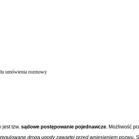
celu umówienia rozmowy
 jest tzw.
sądowe postępowanie pojednawcze
. Możliwość p
uregulowane drogą ugody zawartej przed wniesieniem pozwu. Sąd