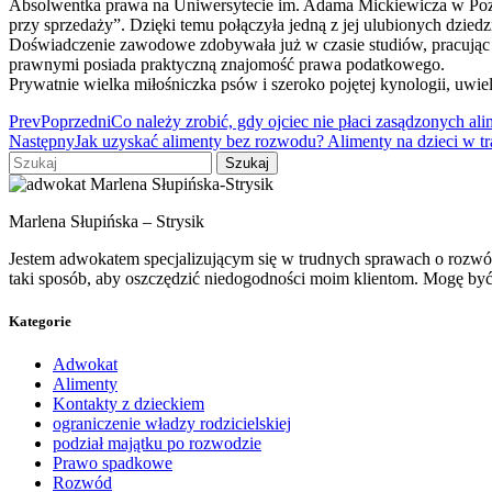
Absolwentka prawa na Uniwersytecie im. Adama Mickiewicza w Pozna
przy sprzedaży”. Dzięki temu połączyła jedną z jej ulubionych dzied
Doświadczenie zawodowe zdobywała już w czasie studiów, pracując
prawnymi posiada praktyczną znajomość prawa podatkowego.
Prywatnie wielka miłośniczka psów i szeroko pojętej kynologii, uwielb
Prev
Poprzedni
Co należy zrobić, gdy ojciec nie płaci zasądzonych al
Następny
Jak uzyskać alimenty bez rozwodu? Alimenty na dzieci w t
Szukaj
Marlena Słupińska – Strysik
Jestem adwokatem specjalizującym się w trudnych sprawach o rozwód 
taki sposób, aby oszczędzić niedogodności moim klientom. Mogę by
Kategorie
Adwokat
Alimenty
Kontakty z dzieckiem
ograniczenie władzy rodzicielskiej
podział majątku po rozwodzie
Prawo spadkowe
Rozwód