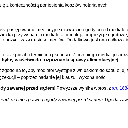
ię z koniecznością poniesienia kosztów notarialnych.
jest postępowanie mediacyjne i zawarcie ugody przed mediat
 dziecka przy wsparciu mediatora formułują propozycje ugodo
propozycji w zakresie alimentów. Dodatkowo jest ona całkowici
raz sposób i termin ich płatności. Z przebiegu mediacji sporz
y byłby właściwy do rozpoznania sprawy alimentacyjnej
.
zgodę na to, aby mediator wystąpił z wnioskiem do sądu o jej
zekucji – poprzez nadanie jej klauzuli wykonalności.
dy zawartej przed sądem!
Powyższe wynika wprost z
art. 183
z sąd, ma moc prawną ugody zawartej przed sądem. Ugoda zawar