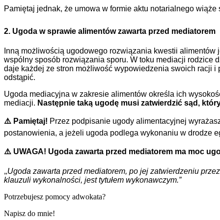
Pamiętaj jednak, że umowa w formie aktu notarialnego wiąże s
2. Ugoda w sprawie alimentów zawarta przed mediatorem
Inną możliwością ugodowego rozwiązania kwestii alimentów 
wspólny sposób rozwiązania sporu. W toku mediacji rodzice
daje każdej ze stron możliwość wypowiedzenia swoich racji i 
odstąpić.
Ugoda mediacyjna w zakresie alimentów określa ich wysokość o
mediacji.
Następnie taką ugodę musi zatwierdzić sąd, któr
⚠️ Pamiętaj!
Przez podpisanie ugody alimentacyjnej wyrażasz 
postanowienia, a jeżeli ugoda podlega wykonaniu w drodze eg
⚠️ UWAGA!
Ugoda zawarta przed mediatorem ma moc ugo
„
Ugoda zawarta przed mediatorem, po jej zatwierdzeniu prze
klauzuli wykonalności, jest tytułem wykonawczym.”
Potrzebujesz pomocy adwokata?
Napisz do mnie!