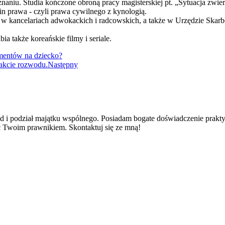
niu. Studia kończone obroną pracy magisterskiej pt. „Sytuacja zwi
zin prawa - czyli prawa cywilnego z kynologią.
 w kancelariach adwokackich i radcowskich, a także w Urzędzie Skar
ia także koreańskie filmy i seriale.
imentów na dziecko?
rakcie rozwodu.
Następny
i podział majątku wspólnego. Posiadam bogate doświadczenie praktycz
ć Twoim prawnikiem. Skontaktuj się ze mną!