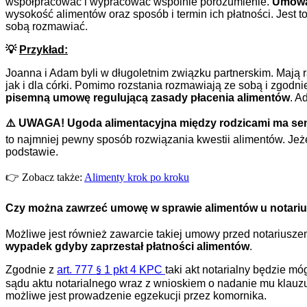
współpracować i wypracować wspólnie porozumienie.
Umowa 
wysokość alimentów oraz sposób i termin ich płatności. Jest 
sobą rozmawiać.
💡
Przykład:
Joanna i Adam byli w długoletnim związku partnerskim. Mają ra
jak i dla córki. Pomimo rozstania rozmawiają ze sobą i zgod
pisemną umowę regulującą zasady płacenia alimentów
. A
⚠️ UWAGA!
Ugoda alimentacyjna między rodzicami ma sen
to najmniej pewny sposób rozwiązania kwestii alimentów. Jeż
podstawie.
👉 Zobacz także:
Alimenty krok po kroku
Czy można zawrzeć umowę w sprawie alimentów u notari
Możliwe jest również zawarcie takiej umowy przed notariusz
wypadek gdyby zaprzestał płatności alimentów
.
Zgodnie z
art. 777
1 pkt 4 KPC
taki akt notarialny będzie m
§
sądu aktu notarialnego wraz z wnioskiem o nadanie mu klauzu
możliwe jest prowadzenie egzekucji przez komornika.