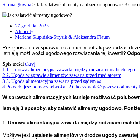
Strona główna
>
Jak załatwić alimenty na dziecko ugodowo? 3 sposo
27 grudnia, 2023
Alimenty
Marlena Słupińska-Strysik & Aleksandra Flaum
Postępowania w sprawach o alimenty potrafią wzbudzać duże 
istnieją możliwości ugodowego rozwiązania tej kwestii?
Odpow
Spis treści
ukryj
1
1. Umowa alimentacyjna zawarta między rodzicami małoletniego
2
2. Ugoda w sprawie alimentów zawarta przed mediatorem
3
3. Ugoda alimentacyjna zawarta przed sądem ⚖️
4
Potrzebujesz pomocy adwokata? Chcesz wnieść pozew o alimenty 
W sprawach alimentacyjnych istnieje możliwość polubown
Istnieją 3 sposoby, aby załatwić alimenty ugodowo. Poniżej
1. Umowa alimentacyjna zawarta między rodzicami małole
Możliwe jest
ustalenie alimentów w drodze ugody zawartej