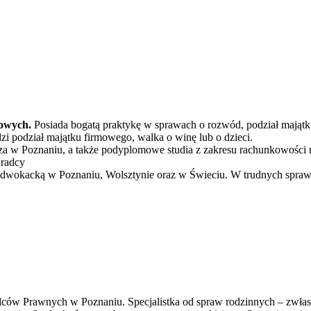
kowych.
Posiada bogatą praktykę w sprawach o rozwód, podział majątku,
i podział majątku firmowego, walka o winę lub o dzieci.
za w Poznaniu, a także podyplomowe studia z zakresu rachunkowości
 radcy
wokacką w Poznaniu, Wolsztynie oraz w Świeciu. W trudnych sprawac
dców Prawnych w Poznaniu. Specjalistka od spraw rodzinnych – zwłaszc