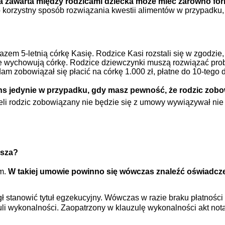
zawarta między rodzicami dziecka może mieć zarówno form
to korzystny sposób rozwiązania kwestii alimentów w przypadku,
zem 5-letnią córkę Kasię. Rodzice Kasi rozstali się w zgodzie,
nie wychowują córkę. Rodzice dziewczynki muszą rozwiązać prob
dam zobowiązał się płacić na córkę 1.000 zł, płatne do 10-tego
s jedynie w przypadku, gdy masz pewność, że rodzic zobowi
eli rodzic zobowiązany nie będzie się z umowy wywiązywał nie
usza?
em.
W takiej umowie powinno się wówczas znaleźć oświadcze
ógł stanowić tytuł egzekucyjny. Wówczas w razie braku płatnośc
li wykonalności. Zaopatrzony w klauzulę wykonalności akt not