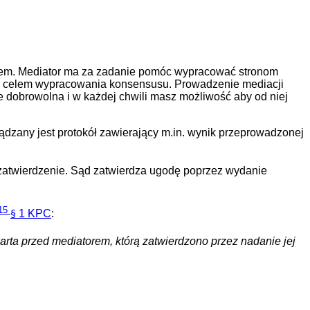
orem. Mediator ma za zadanie pomóc wypracować stronom
we, celem wypracowania konsensusu. Prowadzenie mediacji
e dobrowolna i w każdej chwili masz możliwość aby od niej
ądzany jest protokół zawierający m.in. wynik przeprowadzonej
 zatwierdzenie. Sąd zatwierdza ugodę poprzez wydanie
15
1 KPC
:
§
ta przed mediatorem, którą zatwierdzono przez nadanie jej