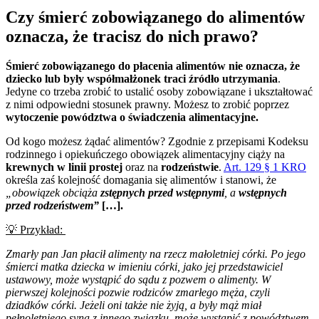
Czy śmierć zobowiązanego do alimentów
oznacza, że tracisz do nich prawo?
Śmierć zobowiązanego do płacenia alimentów nie oznacza, że
dziecko lub były współmałżonek traci źródło utrzymania
.
Jedyne co trzeba zrobić to ustalić osoby zobowiązane i ukształtować
z nimi odpowiedni stosunek prawny. Możesz to zrobić poprzez
wytoczenie powództwa
o świadczenia alimentacyjne.
Od kogo możesz żądać alimentów? Zgodnie z przepisami Kodeksu
rodzinnego i opiekuńczego obowiązek alimentacyjny ciąży na
krewnych w linii prostej
oraz na
rodzeństwie
.
Art. 129 § 1 KRO
określa zaś kolejność domagania się alimentów i stanowi, że
„obowiązek obciąża
zstępnych przed wstępnymi
, a
wstępnych
przed rodzeństwem”
[…].
💡
Przykład:
Zmarły pan Jan płacił alimenty na rzecz małoletniej córki. Po jego
śmierci matka dziecka w imieniu córki, jako jej przedstawiciel
ustawowy, może wystąpić do sądu z pozwem o alimenty. W
pierwszej kolejności pozwie rodziców zmarłego męża, czyli
dziadków córki. Jeżeli oni także nie żyją, a były mąż miał
pełnoletniego syna z innego związku, może wystąpić z powództwem