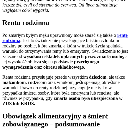
jeszcze żył, czyli od stycznia do czerwca. Od lipca alimentacja
względem córki wygasła.
Renta rodzinna
Po zmarłym byłym mężu uprawniony może starać się także o
rentę
rodzinną
.
Jest to świadczenie przysługujące bliskim członkom
rodziny po osobie, która zmarła, a która w trakcie życia spełniała
warunki do otrzymywania renty lub emerytury. Świadczenie to jest
zależne od
wysokości składek
opłacanych przez zmarłą osobę,
a
jej wysokość oblicza się na podstawie
przeciętnego
wynagrodzenia
oraz
okresu składkowego.
Renta rodzinna przysługuje przede wszystkim
dzieciom,
ale także
małżonkom,
rodzicom
oraz wnukom, jeśli spełniają określone
warunki. Prawo do renty rodzinnej przysługuje nie tylko w
przypadku śmierci osoby, która była emerytem lub rencistą, ale
również w przypadku, gdy
zmarła osoba była ubezpieczona w
ZUS lub KRUS.
Obowiązek alimentacyjny a śmierć
zobowiązanego – podsumowanie