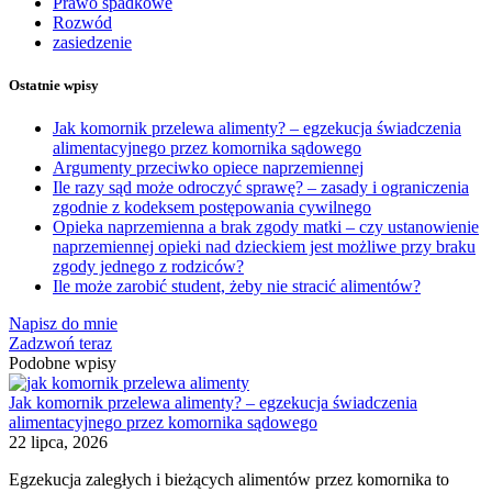
Prawo spadkowe
Rozwód
zasiedzenie
Ostatnie wpisy
Jak komornik przelewa alimenty? – egzekucja świadczenia
alimentacyjnego przez komornika sądowego
Argumenty przeciwko opiece naprzemiennej
Ile razy sąd może odroczyć sprawę? – zasady i ograniczenia
zgodnie z kodeksem postępowania cywilnego
Opieka naprzemienna a brak zgody matki – czy ustanowienie
naprzemiennej opieki nad dzieckiem jest możliwe przy braku
zgody jednego z rodziców?
Ile może zarobić student, żeby nie stracić alimentów?
Napisz do mnie
Zadzwoń teraz
Podobne wpisy
Jak komornik przelewa alimenty? – egzekucja świadczenia
alimentacyjnego przez komornika sądowego
22 lipca, 2026
Egzekucja zaległych i bieżących alimentów przez komornika to