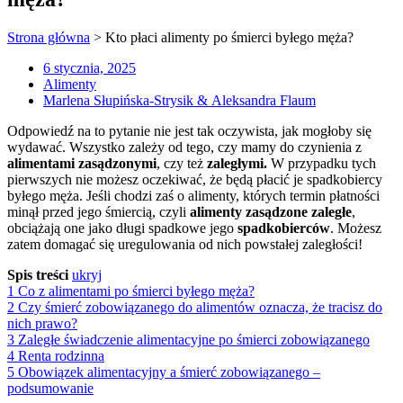
Strona główna
>
Kto płaci alimenty po śmierci byłego męża?
6 stycznia, 2025
Alimenty
Marlena Słupińska-Strysik & Aleksandra Flaum
Odpowiedź na to pytanie nie jest tak oczywista, jak mogłoby się
wydawać. Wszystko zależy od tego, czy mamy do czynienia z
alimentami zasądzonymi
, czy też
zaległymi.
W przypadku tych
pierwszych nie możesz oczekiwać, że będą płacić je spadkobiercy
byłego męża. Jeśli chodzi zaś o alimenty, których termin płatności
minął przed jego śmiercią, czyli
alimenty zasądzone zaległe
,
obciążają one jako długi spadkowe jego
spadkobierców
. Możesz
zatem domagać się uregulowania od nich powstałej zaległości!
Spis treści
ukryj
1
Co z alimentami po śmierci byłego męża?
2
Czy śmierć zobowiązanego do alimentów oznacza, że tracisz do
nich prawo?
3
Zaległe świadczenie alimentacyjne po śmierci zobowiązanego
4
Renta rodzinna
5
Obowiązek alimentacyjny a śmierć zobowiązanego –
podsumowanie