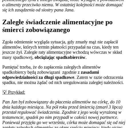
o alimenty przeciwko niemu. W ostatniej kolejności może domagać
się ich zasądzenia od siostry pana Jana.
Zaległe świadczenie alimentacyjne po
śmierci zobowiązanego
Zgoła odmiennie wygląda sytuacja, gdy zmarły mąż nie zapłacił
alimentów, których termin płatności przypadał na czas, kiedy ten
jeszcze żył. Zaległe raty alimentacyjne wchodzą wówczas w skład
masy spadkowej,
obciążając spadkobierców
.
Pamiętać trzeba, że do zapłacenia zaległych alimentów
spadkobiercy będą zobowiązani zgodnie z
zasadami
odpowiedzialności za długi spadkowe
. Zatem w razie odrzucenia
spadku, nie można żądać od nich uregulowania zaległej należności.
💡
Przykład:
Pan Jan był zobowiązany do płacenia alimentów na córkę, do 10
dnia każdego miesiąca. Na pół roku przed śmiercią (zmarł 3 lipca)
przestał regulować świadczenia. Zgodnie z jego wolą wyrażoną w
testamencie, spadek po nim przypadł w całości nowej partnerce.
Ponieważ przyjęła go we wrześniu, córka może domagać się od niej
zapłaty zaległych alimentów za okres sześciu miesięcy, kiedy ojciec