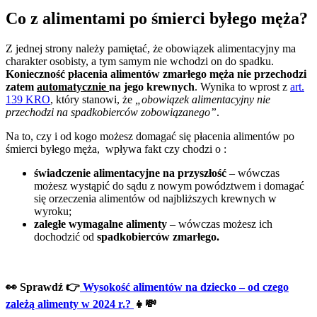
Co z alimentami po śmierci byłego męża?
Z jednej strony należy pamiętać, że obowiązek alimentacyjny ma
charakter osobisty, a tym samym nie wchodzi on do spadku.
Konieczność płacenia alimentów zmarłego męża nie przechodzi
zatem
automatycznie
na jego krewnych
. Wynika to wprost z
art.
139 KRO
, który stanowi, że
„obowiązek alimentacyjny nie
przechodzi na spadkobierców zobowiązanego”
.
Na to, czy i od kogo możesz domagać się płacenia alimentów po
śmierci byłego męża, wpływa fakt czy chodzi o :
świadczenie alimentacyjne na przyszłość
– wówczas
możesz wystąpić do sądu z nowym powództwem i domagać
się orzeczenia alimentów od najbliższych krewnych w
wyroku;
zaległe wymagalne alimenty
– wówczas możesz ich
dochodzić od
spadkobierców zmarłego.
👀
Sprawdź
👉
Wysokość alimentów na dziecko – od czego
zależą alimenty w 2024 r.?
👧💸