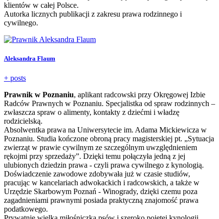
klientów w całej Polsce.
Autorka licznych publikacji z zakresu prawa rodzinnego i
cywilnego.
Aleksandra Flaum
+ posts
Prawnik w Poznaniu
, aplikant radcowski przy Okręgowej Izbie
Radców Prawnych w Poznaniu. Specjalistka od spraw rodzinnych –
zwłaszcza spraw o alimenty, kontakty z dziećmi i władzę
rodzicielską.
Absolwentka prawa na Uniwersytecie im. Adama Mickiewicza w
Poznaniu. Studia kończone obroną pracy magisterskiej pt. „Sytuacja
zwierząt w prawie cywilnym ze szczególnym uwzględnieniem
rękojmi przy sprzedaży”. Dzięki temu połączyła jedną z jej
ulubionych dziedzin prawa - czyli prawa cywilnego z kynologią.
Doświadczenie zawodowe zdobywała już w czasie studiów,
pracując w kancelariach adwokackich i radcowskich, a także w
Urzędzie Skarbowym Poznań - Winogrady, dzięki czemu poza
zagadnieniami prawnymi posiada praktyczną znajomość prawa
podatkowego.
Prywatnie wielka miłośniczka psów i szeroko pojętej kynologii,