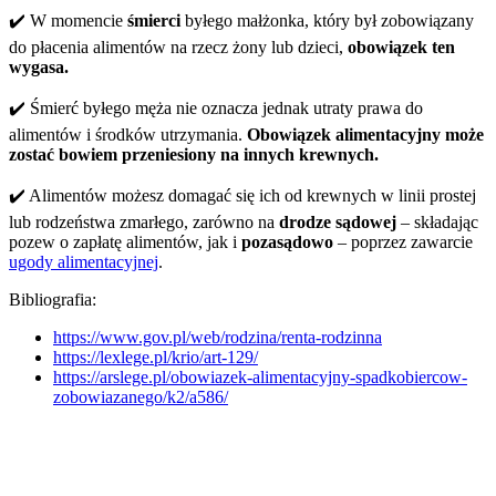
✔️ W momencie
śmierci
byłego małżonka, który był zobowiązany
do płacenia alimentów na rzecz żony lub dzieci,
obowiązek ten
wygasa.
✔️ Śmierć byłego męża nie oznacza jednak utraty prawa do
alimentów i środków utrzymania.
Obowiązek alimentacyjny może
zostać bowiem przeniesiony na innych krewnych.
✔️ Alimentów możesz domagać się ich od krewnych w linii prostej
lub rodzeństwa zmarłego, zarówno na
drodze sądowej
– składając
pozew o zapłatę alimentów, jak i
pozasądowo
– poprzez zawarcie
ugody alimentacyjnej
.
Bibliografia:
https://www.gov.pl/web/rodzina/renta-rodzinna
https://lexlege.pl/krio/art-129/
https://arslege.pl/obowiazek-alimentacyjny-spadkobiercow-
zobowiazanego/k2/a586/