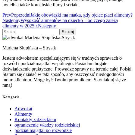
uwielbia także koreańskie filmy i seriale.
Prev
Poprzedni
Jakie obowiązki ma matka, gdy ojciec płaci alimenty?
Następny
Wysokość alimentów na dziecko – od czego zależą
alimenty w 2025 r.
Następny
Szukaj
Marlena Słupińska – Strysik
Jestem adwokatem specjalizującym się w trudnych sprawach o
rozwód i podział majątku wspólnego. Posiadam bogate
doświadczenie praktyczne. Prowadzę sprawy na terenie całej Polski.
Staram się działać w taki sposób, aby oszczędzić niedogodności
moim klientom. Mogę być Twoim prawnikiem. Skontaktuj się ze
mną!
Kategorie
Adwokat
Alimenty
Kontakty z dzieckiem
ograniczenie władzy rodzicielskiej
podział majątku po rozwodzie