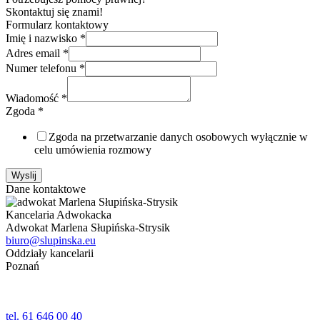
Skontaktuj się znami!
Formularz kontaktowy
Imię i nazwisko
*
Adres email
*
Numer telefonu
*
Wiadomość
*
Zgoda
*
Zgoda na przetwarzanie danych osobowych wyłącznie w
celu umówienia rozmowy
Wyslij
Dane kontaktowe
Kancelaria Adwokacka
Adwokat Marlena Słupińska-Strysik
biuro@slupinska.eu
Oddziały kancelarii
Poznań
ul. Jana Umińskiego 24,24a lok. 1
61-518 Poznań
tel. 61 646 00 40