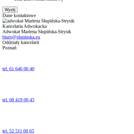
Wyslij
Dane kontaktowe
Kancelaria Adwokacka
Adwokat Marlena Słupińska-Strysik
biuro@slupinska.eu
Oddziały kancelarii
Poznań
ul. Jana Umińskiego 24,24a lok. 1
61-518 Poznań
tel. 61 646 00 40
Wolsztyn
ul. Kościelna 5
64-200 Wolsztyn
tel. 68 419 00 45
Świecie
ul. Wojska Polskiego 91
86-100 Świecie (poziom – 1)
tel. 52 511 00 65