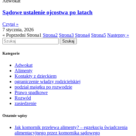
Adwokat
Sądowe ustalenie ojcostwa po latach
Czytaj »
7 stycznia, 2026
« Poprzedni
Strona
1
Strona
2
Strona
3
Strona
4
Strona
5
Następny »
Szukaj
Kategorie
Adwokat
Alimenty
Kontakty z dzieckiem
ograniczenie władzy rodzicielskiej
podział majątku po rozwodzie
Prawo spadkowe
Rozwód
zasiedzenie
Ostatnie wpisy
Jak komornik przelewa alimenty? – egzekucja świadczenia
alimentacyjnego przez komornika sądowego