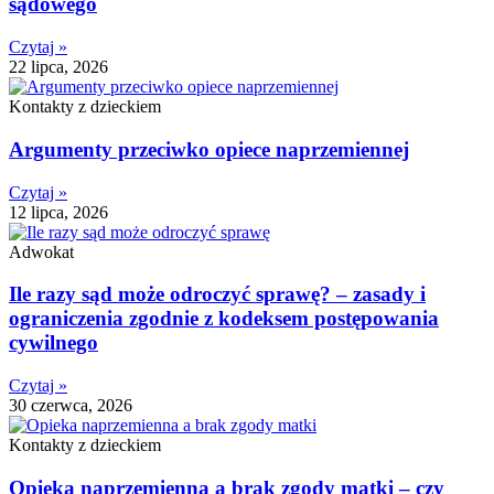
sądowego
Czytaj »
22 lipca, 2026
Kontakty z dzieckiem
Argumenty przeciwko opiece naprzemiennej
Czytaj »
12 lipca, 2026
Adwokat
Ile razy sąd może odroczyć sprawę? – zasady i
ograniczenia zgodnie z kodeksem postępowania
cywilnego
Czytaj »
30 czerwca, 2026
Kontakty z dzieckiem
Opieka naprzemienna a brak zgody matki – czy