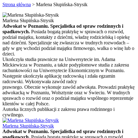
Strona główna
>
Marlena Słupińska-Strysik
Marlena Słupińska-Strysik
Adwokat w Poznaniu. Specjalistka od spraw rodzinnych i
spadkowych.
Posiada bogatą praktykę w sprawach o rozwód,
podział majątku, kontakty z dziećmi, władzę rodzicielską i opiekę
nad dziećmi. Specjalizuje się zwłaszcza w trudnych rozwodach –
gdy w grę wchodzi podział majątku firmowego, walka o winę lub o
dzieci.
Ukończyła studia prawnicze na Uniwersytecie im. Adama
Mickiewicza w Poznaniu, a także podyplomowe studia z zakresu
rachunkowości na Uniwersytecie Ekonomicznym w Poznaniu.
Następnie ukończyła aplikację radcowską i zdała egzamin
radcowski. Wykonywała zawód radcy
prawnego. Obecnie wykonuje zawód adwokata. Prowadzi praktykę
adwokacką w Poznaniu, Wolsztynie oraz w Świeciu. W trudnych
sprawach o rozwód oraz o podział majątku wspólnego reprezentuje
klientów w całej Polsce.
Autorka licznych publikacji z zakresu prawa rodzinnego i
cywilnego.
Marlena Słupińska-Strysik
Adwokat w Poznaniu. Specjalistka od spraw rodzinnych i
spadkowych.
Posiada bogatą praktykę w sprawach o rozwód,