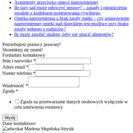
Argumenty przeciwko opiece naprzemiennej
Ile razy sąd może odroczyć sprawę? – zasady i ograniczenia
zgodnie z kodeksem postępowania cywilnego
Opieka naprzemienna a brak zgody matki – czy ustanowienie
naprzemiennej opieki nad dzieckiem jest możliwe przy braku
zgody jednego z rodziców?
Ile może zarobić student, żeby nie stracić alimentów?
Potrzebujesz pomocy prawnej?
Skontaktuj się znami!
Formularz kontaktowy
Imię i nazwisko
*
Adres email
*
Numer telefonu
*
Wiadomość
*
Zgoda
*
Zgoda na przetwarzanie danych osobowych wyłącznie w
celu umówienia rozmowy
Wyslij
Dane kontaktowe