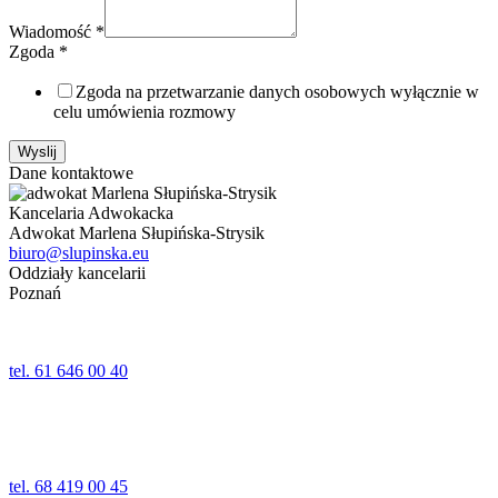
Wiadomość
*
Zgoda
*
Zgoda na przetwarzanie danych osobowych wyłącznie w
celu umówienia rozmowy
Wyslij
Dane kontaktowe
Kancelaria Adwokacka
Adwokat Marlena Słupińska-Strysik
biuro@slupinska.eu
Oddziały kancelarii
Poznań
ul. Jana Umińskiego 24,24a lok. 1
61-518 Poznań
tel. 61 646 00 40
Wolsztyn
ul. Kościelna 5
64-200 Wolsztyn
tel. 68 419 00 45