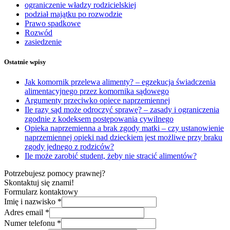
ograniczenie władzy rodzicielskiej
podział majątku po rozwodzie
Prawo spadkowe
Rozwód
zasiedzenie
Ostatnie wpisy
Jak komornik przelewa alimenty? – egzekucja świadczenia
alimentacyjnego przez komornika sądowego
Argumenty przeciwko opiece naprzemiennej
Ile razy sąd może odroczyć sprawę? – zasady i ograniczenia
zgodnie z kodeksem postępowania cywilnego
Opieka naprzemienna a brak zgody matki – czy ustanowienie
naprzemiennej opieki nad dzieckiem jest możliwe przy braku
zgody jednego z rodziców?
Ile może zarobić student, żeby nie stracić alimentów?
Potrzebujesz pomocy prawnej?
Skontaktuj się znami!
Formularz kontaktowy
Imię i nazwisko
*
Adres email
*
Numer telefonu
*