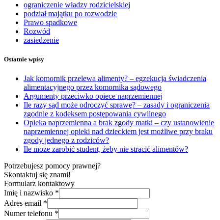
ograniczenie władzy rodzicielskiej
podział majątku po rozwodzie
Prawo spadkowe
Rozwód
zasiedzenie
Ostatnie wpisy
Jak komornik przelewa alimenty? – egzekucja świadczenia
alimentacyjnego przez komornika sądowego
Argumenty przeciwko opiece naprzemiennej
Ile razy sąd może odroczyć sprawę? – zasady i ograniczenia
zgodnie z kodeksem postępowania cywilnego
Opieka naprzemienna a brak zgody matki – czy ustanowienie
naprzemiennej opieki nad dzieckiem jest możliwe przy braku
zgody jednego z rodziców?
Ile może zarobić student, żeby nie stracić alimentów?
Potrzebujesz pomocy prawnej?
Skontaktuj się znami!
Formularz kontaktowy
Imię i nazwisko
*
Adres email
*
Numer telefonu
*