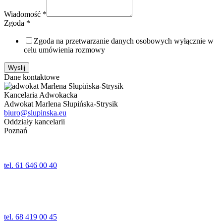
Wiadomość
*
Zgoda
*
Zgoda na przetwarzanie danych osobowych wyłącznie w
celu umówienia rozmowy
Wyslij
Dane kontaktowe
Kancelaria Adwokacka
Adwokat Marlena Słupińska-Strysik
biuro@slupinska.eu
Oddziały kancelarii
Poznań
ul. Jana Umińskiego 24,24a lok. 1
61-518 Poznań
tel. 61 646 00 40
Wolsztyn
ul. Kościelna 5
64-200 Wolsztyn
tel. 68 419 00 45