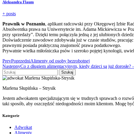
Aleksandra Flaum
+ posts
Prawnik w Poznaniu
, aplikant radcowski przy Okręgowej Izbie Ra
Absolwentka prawa na Uniwersytecie im. Adama Mickiewicza w Pozna
przy sprzedaży”. Dzięki temu połączyła jedną z jej ulubionych dzied
Doświadczenie zawodowe zdobywała już w czasie studiów, pracując
prawnymi posiada praktyczną znajomość prawa podatkowego.
Prywatnie wielka miłośniczka psów i szeroko pojętej kynologii, uwielb
Prev
Poprzedni
Alimenty od osoby bezrobotnej
Następny
Co z długiem alimentacyjnym, kiedy dzieci są już dorosłe? 
Szukaj
Marlena Słupińska – Strysik
Jestem adwokatem specjalizującym się w trudnych sprawach o rozwód 
taki sposób, aby oszczędzić niedogodności moim klientom. Mogę by
Kategorie
Adwokat
Alimenty