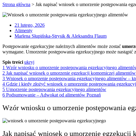
Strona główna
>
Jak napisać wniosek o umorzenie postępowania eg
21 lutego, 2026
Alimenty
Marlena Słupińska-Strysik & Aleksandra Flaum
Postępowanie egzekucyjne należnych alimentów może zostać
umorz
wymagane. Umorzenie postępowania egzekucyjnego może nastąpić 
Spis treści
ukryj
1
Wzór wniosku o umorzenie postępowania egzekucyjnego alimentó
2
Jak napisać wniosek o umorzenie egzekucji komorniczej alimentó
3
Wniosek o umorzenie postępowania egzekucyjnego alimentów – kt
4
Gdzie i kiedy złożyć wniosek o umorzenie postępowania egzekucy
5
Umorzenie postępowania egzekucyjnego alimentów
6
Podsumowanie – Adwokat od alimentów Poznań
Wzór wniosku o umorzenie postępowania eg
Jak napisać wniosek o umorzenie egzekucji