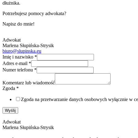
dłużnika.
Potrzebujesz pomocy adwokata?
Napisz do mnie!
Adwokat
Marlena Słupińska-Strysik
biuro@slupinska.eu
Imię i nazwisko
*
Adres e-mail
*
Numer telefonu
*
Komentarz lub wiadomość
Zgoda
*
Zgoda na przetwarzanie danych osobowych wyłącznie w 
Wyślij
Adwokat
Marlena Słupińska-Strysik