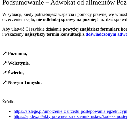
Podsumowanie – Adwokat od alimentów Po
W sytuacji, kiedy potrzebujesz wsparcia i pomocy prawnej we wni
orzeczeniem sądu,
nie odkładaj sprawy na poźniej
! Już dziś spraw
Aby ułatwić Ci szybkie działanie
powyżej znajdziesz formularz k
i wskażemy
najszybszy termin konsultacji
z
doświadczonym adw
📍
Poznaniu,
📍
Wolsztynie,
📍
Świeciu,
📍
Nowym Tomyślu.
Źródło:
https://arslege.pl/umorzenie-z-urzedu-postepowania-egzekucy
https://sip.lex.pl/akty-prawne/dzu-dziennik-ustaw/kodeks-pos