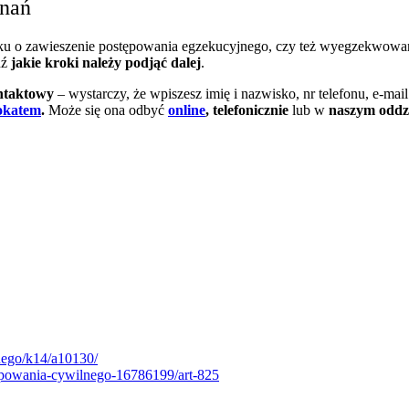
znań
osku o zawieszenie postępowania egzekucyjnego, czy też wyegzekwow
dź
jakie kroki należy podjąć dalej
.
ontaktowy
– wystarczy, że wpiszesz imię i nazwisko, nr telefonu, e-mai
okatem
.
Może się ona odbyć
online
,
telefonicznie
lub w
naszym oddzi
jnego/k14/a10130/
tepowania-cywilnego-16786199/art-825