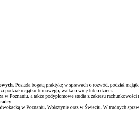
kowych.
Posiada bogatą praktykę w sprawach o rozwód, podział majątku,
i podział majątku firmowego, walka o winę lub o dzieci.
za w Poznaniu, a także podyplomowe studia z zakresu rachunkowości
 radcy
wokacką w Poznaniu, Wolsztynie oraz w Świeciu. W trudnych sprawac