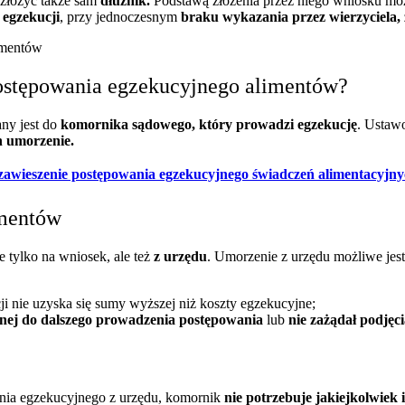
złożyć także sam
dłużnik.
Podstawą złożenia przez niego wniosku m
 egzekucji
, przy jednoczesnym
braku wykazania przez wierzyciela, 
postępowania egzekucyjnego alimentów?
ny jest do
komornika sądowego, który prowadzi egzekucję
. Usta
h umorzenie.
zawieszenie postępowania egzekucyjnego świadczeń alimentacyjny
imentów
 tylko na wniosek, ale też
z urzędu
. Umorzenie z urzędu możliwe jest
ucji nie uzyska się sumy wyższej niż koszty egzekucyjne;
bnej do dalszego prowadzenia postępowania
lub
nie zażądał podjęc
wania egzekucyjnego z urzędu, komornik
nie potrzebuje jakiejkolwiek 