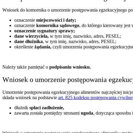
Wniosek do komornika o umorzenie postępowania egzekucyjnego powi
oznaczenie
miejscowości i daty;
oznaczenie
komornika sądowego
, do którego kierowany jest
oznaczenie sygnatury sprawy;
dane wierzyciela,
w tym imię, nazwisko, adres, PESEL;
dane dłużnika
, w tym imię, nazwisko, adres, PESEL;
określenie
żądania,
czyli umorzenia postępowania egzekucyjne
Należy także pamiętać o
podpisaniu wniosku.
Wniosek o umorzenie postępowania egzekuc
Umorzenie postępowania egzekucyjnego alimentów najczęściej inicj
składa wniosek na podstawie
art. 825 kodeksu postępowania cywiln
dłużnik
spłaci zadłużenie,
zawarta została pomiędzy stronami
ugoda
, dotycząca sposobu i