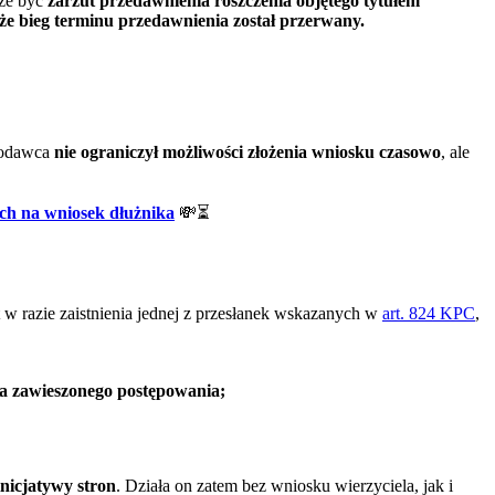
oże być
zarzut przedawnienia roszczenia objętego tytułem
że bieg terminu przedawnienia został przerwany.
wodawca
nie ograniczył możliwości złożenia wniosku czasowo
, ale
ch na wniosek dłużnika
💸⏳
 w razie zaistnienia jednej z przesłanek wskazanych w
art. 824 KPC
,
ia zawieszonego postępowania;
inicjatywy stron
. Działa on zatem bez wniosku wierzyciela, jak i