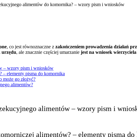
zekucyjnego alimentów do komornika? – wzory pism i wniosków
one
, co jest równoznaczne z
zakończeniem prowadzenia działań pr
z
urzędu
, ale znacznie częściej umarzanie
jest na wniosek wierzyciela
w – wzory pism i wniosków
w? – elementy pisma do komornika
o może go złożyć?
jnego alimentów?
zekucyjnego alimentów – wzory pism i wnio
 komorniczej alimentów? – elementy pisma d