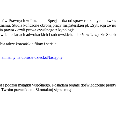
dców Prawnych w Poznaniu. Specjalistka od spraw rodzinnych – zwłaszc
niu. Studia kończone obroną pracy magisterskiej pt. „Sytuacja zwi
zin prawa - czyli prawa cywilnego z kynologią.
 w kancelariach adwokackich i radcowskich, a także w Urzędzie Skar
ia także koreańskie filmy i seriale.
– alimenty na dorosłe dziecko
Następny
i podział majątku wspólnego. Posiadam bogate doświadczenie praktycz
ć Twoim prawnikiem. Skontaktuj się ze mną!