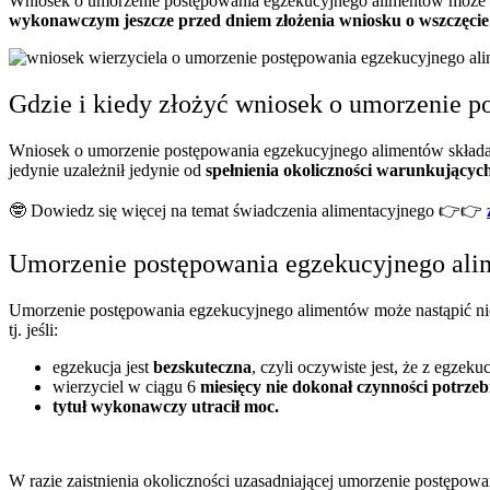
Wniosek o umorzenie postępowania egzekucyjnego alimentów może 
wykonawczym jeszcze przed dniem złożenia wniosku o wszczęcie
Gdzie i kiedy złożyć wniosek o umorzenie 
Wniosek o umorzenie postępowania egzekucyjnego alimentów składa
jedynie uzależnił jedynie od
spełnienia okoliczności warunkującyc
🤓
Dowiedz się więcej na temat świadczenia alimentacyjnego
👉👉
Umorzenie postępowania egzekucyjnego al
Umorzenie postępowania egzekucyjnego alimentów może nastąpić nie
tj. jeśli:
egzekucja jest
bezskuteczna
, czyli oczywiste jest, że z egzek
wierzyciel w ciągu 6
miesięcy nie dokonał czynności potrze
tytuł wykonawczy utracił moc.
W razie zaistnienia okoliczności uzasadniającej umorzenie postępo