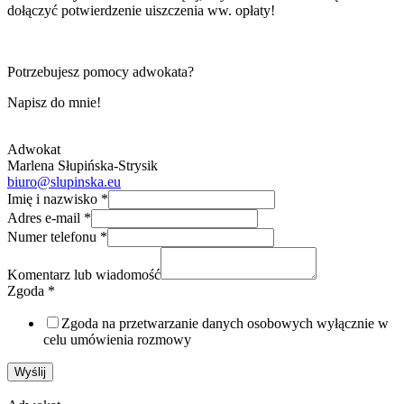
dołączyć potwierdzenie uiszczenia ww. opłaty!
Potrzebujesz pomocy adwokata?
Napisz do mnie!
Adwokat
Marlena Słupińska-Strysik
biuro@slupinska.eu
Imię i nazwisko
*
Adres e-mail
*
Numer telefonu
*
Komentarz lub wiadomość
Zgoda
*
Zgoda na przetwarzanie danych osobowych wyłącznie w
celu umówienia rozmowy
Wyślij