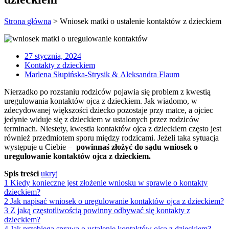
Strona główna
>
Wniosek matki o ustalenie kontaktów z dzieckiem
27 stycznia, 2024
Kontakty z dzieckiem
Marlena Słupińska-Strysik & Aleksandra Flaum
Nierzadko po rozstaniu rodziców pojawia się problem z kwestią
uregulowania kontaktów ojca z dzieckiem. Jak wiadomo, w
zdecydowanej większości dziecko pozostaje przy matce, a ojciec
jedynie widuje się z dzieckiem w ustalonych przez rodziców
terminach. Niestety, kwestia kontaktów ojca z dzieckiem często jest
również przedmiotem sporu między rodzicami. Jeżeli taka sytuacja
występuje u Ciebie –
powinnaś złożyć do sądu wniosek o
uregulowanie kontaktów ojca z dzieckiem.
Spis treści
ukryj
1
Kiedy konieczne jest złożenie wniosku w sprawie o kontakty
dzieckiem?
2
Jak napisać wniosek o uregulowanie kontaktów ojca z dzieckiem?
3
Z jaką częstotliwością powinny odbywać się kontakty z
dzieckiem?
4
Jak przebiega sprawa o ustalenie kontaktów ojca z dzieckiem?