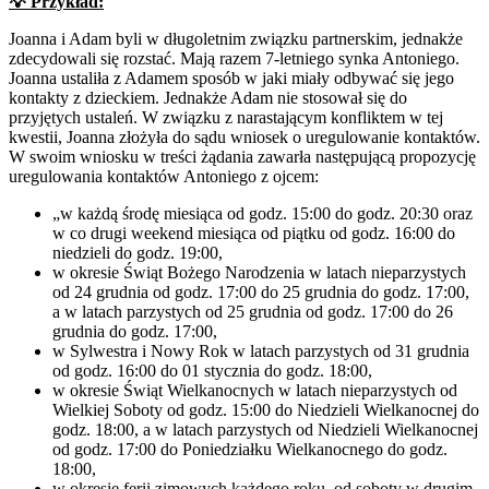
💡 Przykład:
Joanna i Adam byli w długoletnim związku partnerskim, jednakże
zdecydowali się rozstać. Mają razem 7-letniego synka Antoniego.
Joanna ustaliła z Adamem sposób w jaki miały odbywać się jego
kontakty z dzieckiem. Jednakże Adam nie stosował się do
przyjętych ustaleń. W związku z narastającym konfliktem w tej
kwestii, Joanna złożyła do sądu wniosek o uregulowanie kontaktów.
W swoim wniosku w treści żądania zawarła następującą propozycję
uregulowania kontaktów Antoniego z ojcem:
„w każdą środę miesiąca od godz. 15:00 do godz. 20:30 oraz
w co drugi weekend miesiąca od piątku od godz. 16:00 do
niedzieli do godz. 19:00,
w okresie Świąt Bożego Narodzenia w latach nieparzystych
od 24 grudnia od godz. 17:00 do 25 grudnia do godz. 17:00,
a w latach parzystych od 25 grudnia od godz. 17:00 do 26
grudnia do godz. 17:00,
w Sylwestra i Nowy Rok w latach parzystych od 31 grudnia
od godz. 16:00 do 01 stycznia do godz. 18:00,
w okresie Świąt Wielkanocnych w latach nieparzystych od
Wielkiej Soboty od godz. 15:00 do Niedzieli Wielkanocnej do
godz. 18:00, a w latach parzystych od Niedzieli Wielkanocnej
od godz. 17:00 do Poniedziałku Wielkanocnego do godz.
18:00,
w okresie ferii zimowych każdego roku, od soboty w drugim