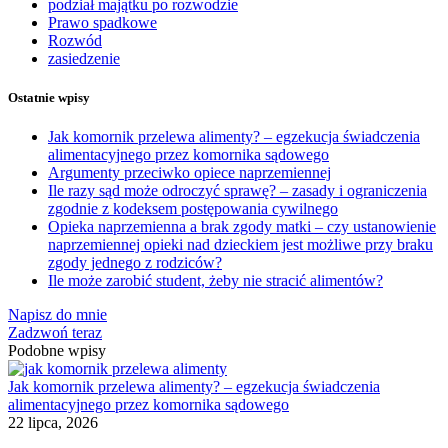
podział majątku po rozwodzie
Prawo spadkowe
Rozwód
zasiedzenie
Ostatnie wpisy
Jak komornik przelewa alimenty? – egzekucja świadczenia
alimentacyjnego przez komornika sądowego
Argumenty przeciwko opiece naprzemiennej
Ile razy sąd może odroczyć sprawę? – zasady i ograniczenia
zgodnie z kodeksem postępowania cywilnego
Opieka naprzemienna a brak zgody matki – czy ustanowienie
naprzemiennej opieki nad dzieckiem jest możliwe przy braku
zgody jednego z rodziców?
Ile może zarobić student, żeby nie stracić alimentów?
Napisz do mnie
Zadzwoń teraz
Podobne wpisy
Jak komornik przelewa alimenty? – egzekucja świadczenia
alimentacyjnego przez komornika sądowego
22 lipca, 2026