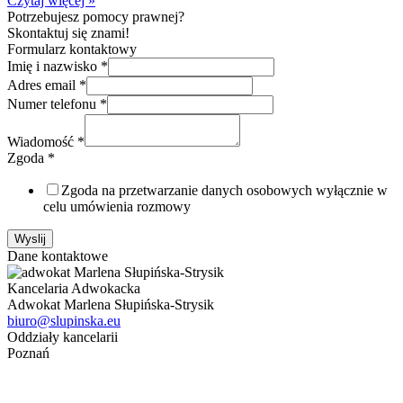
Czytaj więcej »
Potrzebujesz pomocy prawnej?
Skontaktuj się znami!
Formularz kontaktowy
Imię i nazwisko
*
Adres email
*
Numer telefonu
*
Wiadomość
*
Zgoda
*
Zgoda na przetwarzanie danych osobowych wyłącznie w
celu umówienia rozmowy
Wyslij
Dane kontaktowe
Kancelaria Adwokacka
Adwokat Marlena Słupińska-Strysik
biuro@slupinska.eu
Oddziały kancelarii
Poznań
ul. Jana Umińskiego 24,24a lok. 1
61-518 Poznań