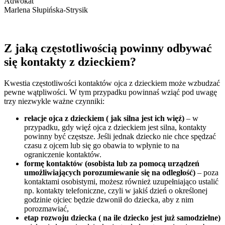
Adwokat
Marlena Słupińska-Strysik
Z jaką częstotliwością powinny odbywać
się kontakty z dzieckiem?
Kwestia częstotliwości kontaktów ojca z dzieckiem może wzbudzać
pewne wątpliwości. W tym przypadku powinnaś wziąć pod uwagę
trzy niezwykle ważne czynniki:
relacje ojca z dzieckiem ( jak silna jest ich więź)
– w
przypadku, gdy więź ojca z dzieckiem jest silna, kontakty
powinny być częstsze. Jeśli jednak dziecko nie chce spędzać
czasu z ojcem lub się go obawia to wpłynie to na
ograniczenie kontaktów.
formę kontaktów (osobista lub za pomocą urządzeń
umożliwiających porozumiewanie się na odległość)
– poza
kontaktami osobistymi, możesz również uzupełniająco ustalić
np. kontakty telefoniczne, czyli w jakiś dzień o określonej
godzinie ojciec będzie dzwonił do dziecka, aby z nim
porozmawiać,
etap rozwoju dziecka ( na ile dziecko jest już samodzielne)