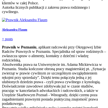
klientów w całej Polsce.
Autorka licznych publikacji z zakresu prawa rodzinnego i
cywilnego.
Aleksandra Flaum
+ posts
Prawnik w Poznaniu
, aplikant radcowski przy Okręgowej Izbie
Radców Prawnych w Poznaniu. Specjalistka od spraw rodzinnych –
zwłaszcza spraw o alimenty, kontakty z dziećmi i władzę
rodzicielską.
Absolwentka prawa na Uniwersytecie im. Adama Mickiewicza w
Poznaniu. Studia kończone obroną pracy magisterskiej pt. „Sytuacja
zwierząt w prawie cywilnym ze szczególnym uwzględnieniem
rękojmi przy sprzedaży”. Dzięki temu połączyła jedną z jej
ulubionych dziedzin prawa - czyli prawa cywilnego z kynologią.
Doświadczenie zawodowe zdobywała już w czasie studiów,
pracując w kancelariach adwokackich i radcowskich, a także w
Urzędzie Skarbowym Poznań - Winogrady, dzięki czemu poza
zagadnieniami prawnymi posiada praktyczną znajomość prawa
podatkowego.
Prywatnie wielka miłośniczka psów i szeroko pojętej kynologii,