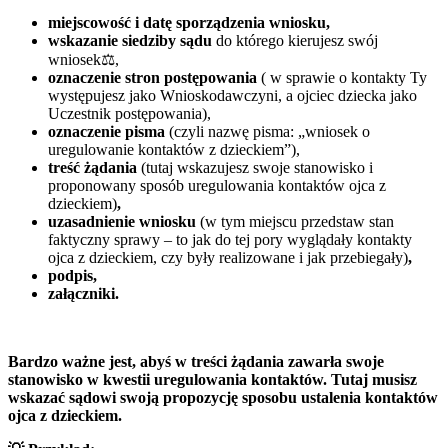
miejscowość i datę sporządzenia wniosku,
wskazanie siedziby sądu
do którego kierujesz swój
wniosek⚖️,
oznaczenie stron postępowania
( w sprawie o kontakty Ty
występujesz jako Wnioskodawczyni, a ojciec dziecka jako
Uczestnik postępowania),
oznaczenie pisma
(czyli nazwę pisma: „wniosek o
uregulowanie kontaktów z dzieckiem”),
treść żądania
(tutaj wskazujesz swoje stanowisko i
proponowany sposób uregulowania kontaktów ojca z
dzieckiem)
,
uzasadnienie wniosku
(w tym miejscu przedstaw stan
faktyczny sprawy – to jak do tej pory wyglądały kontakty
ojca z dzieckiem, czy były realizowane i jak przebiegały)
,
podpis,
załączniki.
Bardzo ważne jest, abyś w treści żądania zawarła swoje
stanowisko w kwestii uregulowania kontaktów. Tutaj musisz
wskazać sądowi swoją propozycję sposobu ustalenia kontaktów
ojca z dzieckiem.