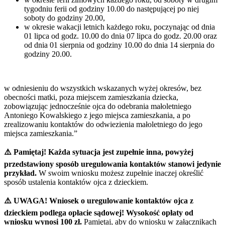
tygodniu ferii od godziny 10.00 do następującej po niej
soboty do godziny 20.00,
w okresie wakacji letnich każdego roku, poczynając od dnia
01 lipca od godz. 10.00 do dnia 07 lipca do godz. 20.00 oraz
od dnia 01 sierpnia od godziny 10.00 do dnia 14 sierpnia do
godziny 20.00.
w odniesieniu do wszystkich wskazanych wyżej okresów, bez
obecności matki, poza miejscem zamieszkania dziecka,
zobowiązując jednocześnie ojca do odebrania małoletniego
Antoniego Kowalskiego z jego miejsca zamieszkania, a po
zrealizowaniu kontaktów do odwiezienia małoletniego do jego
miejsca zamieszkania.”
⚠️ Pamiętaj! Każda sytuacja jest zupełnie inna, powyżej
przedstawiony sposób uregulowania kontaktów stanowi jedynie
przykład.
W swoim wniosku możesz zupełnie inaczej określić
sposób ustalenia kontaktów ojca z dzieckiem.
⚠️ UWAGA!
Wniosek o uregulowanie kontaktów ojca z
dzieckiem podlega opłacie sądowej! Wysokość opłaty od
wniosku wynosi 100 zł.
Pamiętaj, aby do wniosku w załącznikach