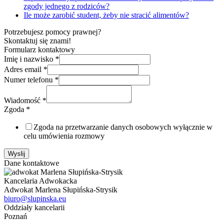
zgody jednego z rodziców?
Ile może zarobić student, żeby nie stracić alimentów?
Potrzebujesz pomocy prawnej?
Skontaktuj się znami!
Formularz kontaktowy
Imię i nazwisko
*
Adres email
*
Numer telefonu
*
Wiadomość
*
Zgoda
*
Zgoda na przetwarzanie danych osobowych wyłącznie w
celu umówienia rozmowy
Wyslij
Dane kontaktowe
Kancelaria Adwokacka
Adwokat Marlena Słupińska-Strysik
biuro@slupinska.eu
Oddziały kancelarii
Poznań