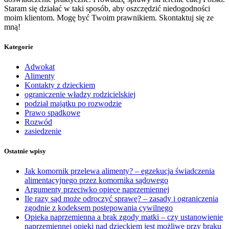
Staram się działać w taki sposób, aby oszczędzić niedogodności
moim klientom. Mogę być Twoim prawnikiem. Skontaktuj się ze
mną!
Kategorie
Adwokat
Alimenty
Kontakty z dzieckiem
ograniczenie władzy rodzicielskiej
podział majątku po rozwodzie
Prawo spadkowe
Rozwód
zasiedzenie
Ostatnie wpisy
Jak komornik przelewa alimenty? – egzekucja świadczenia
alimentacyjnego przez komornika sądowego
Argumenty przeciwko opiece naprzemiennej
Ile razy sąd może odroczyć sprawę? – zasady i ograniczenia
zgodnie z kodeksem postępowania cywilnego
Opieka naprzemienna a brak zgody matki – czy ustanowienie
naprzemiennej opieki nad dzieckiem jest możliwe przy braku