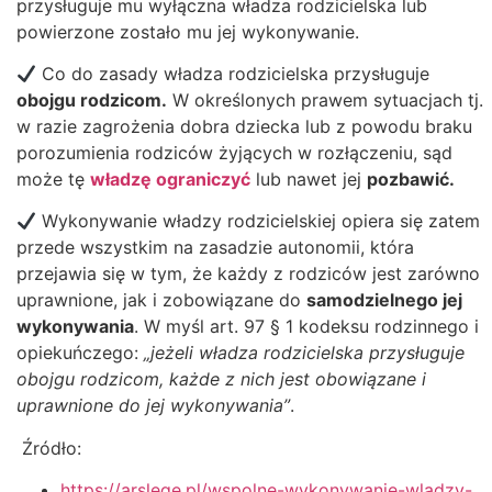
przysługuje mu wyłączna władza rodzicielska lub
powierzone zostało mu jej wykonywanie.
Co do zasady władza rodzicielska przysługuje
obojgu rodzicom.
W określonych prawem sytuacjach tj.
w razie zagrożenia dobra dziecka lub z powodu braku
porozumienia rodziców żyjących w rozłączeniu, sąd
może tę
władzę ograniczyć
lub nawet jej
pozbawić.
Wykonywanie władzy rodzicielskiej opiera się zatem
przede wszystkim na zasadzie autonomii, która
przejawia się w tym, że każdy z rodziców jest zarówno
uprawnione, jak i zobowiązane do
samodzielnego jej
wykonywania
. W myśl art. 97 § 1 kodeksu rodzinnego i
opiekuńczego:
„jeżeli władza rodzicielska przysługuje
obojgu rodzicom, każde z nich jest obowiązane i
uprawnione do jej wykonywania”
.
Źródło:
https://arslege.pl/wspolne-wykonywanie-wladzy-