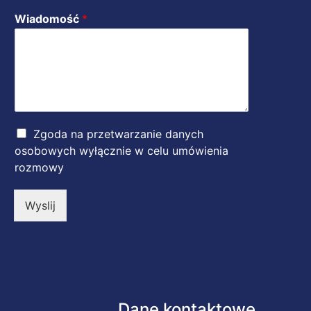
Wiadomość
*
Z
Zgoda na przetwarzanie danych
g
osobowych wyłącznie w celu umówienia
o
rozmowy
d
a
*
Wyslij
Dane kontaktowe