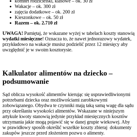
komitet rodzicielski, klasowe – ok. 30 zł
Wakacje – ok. 300 zł
zajęcia dodatkowe – ok. 200 zł
Kieszonkowe – ok. 50 zł
Razem – ok. 2.710 zł
UWAGA!
Pamiętaj, że wskazane wyżej w tabelach koszty stanowią
wydatki miesięczne
! Oznacza to, że nawet jednorazowy wydatek,
przykładowo na wakacje musisz podzielić przez 12 miesięcy aby
uwzględnić je w swoim kosztorysie.
Kalkulator alimentów na dziecko –
podsumowanie
Sąd oblicza wysokość alimentów kierując się usprawiedliwionymi
potrzebami dziecka oraz możliwościami zarobkowymi
zobowiązanego. Obydwa te czynniki mają taką samą wagę dla sądu
przy określaniu wysokości alimentów. Wskazane w niniejszym
artykule kwoty stanowią jedynie przykład miesięcznych kosztów
utrzymania jakie mogą pojawić się w danej grupie wiekowej. Aby
w prawidłowy sposób określić wszelkie koszty zbieraj dokumenty
zakupów jeszcze przed złożeniem pozwu o alimenty.