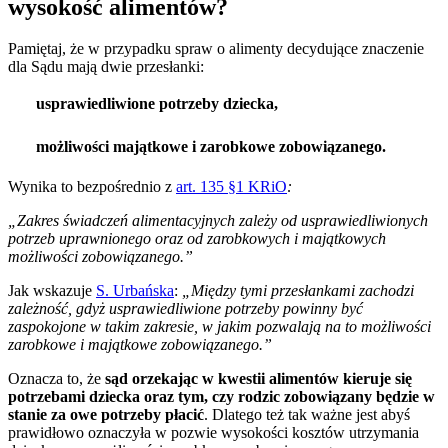
wysokość alimentów?
Pamiętaj, że w przypadku spraw o alimenty decydujące znaczenie
dla Sądu mają dwie przesłanki:

usprawiedliwione potrzeby dziecka,

możliwości majątkowe i zarobkowe zobowiązanego.
Wynika to bezpośrednio z
art. 135 §1 KRiO
:
„Zakres świadczeń alimentacyjnych zależy od usprawiedliwionych
potrzeb uprawnionego oraz od zarobkowych i majątkowych
możliwości zobowiązanego.”
Jak wskazuje
S. Urbańska
:
„Między tymi przesłankami zachodzi
zależność, gdyż usprawiedliwione potrzeby powinny być
zaspokojone w takim zakresie, w jakim pozwalają na to możliwości
zarobkowe i majątkowe zobowiązanego.”
Oznacza to, że
sąd orzekając w kwestii alimentów kieruje się
potrzebami dziecka oraz tym, czy rodzic zobowiązany będzie w
stanie za owe potrzeby płacić
. Dlatego też tak ważne jest abyś
prawidłowo oznaczyła w pozwie wysokości kosztów utrzymania