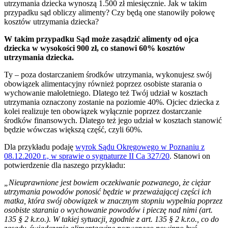
utrzymania dziecka wynoszą 1.500 zł miesięcznie. Jak w takim
przypadku sąd obliczy alimenty? Czy będą one stanowiły połowę
kosztów utrzymania dziecka?
W takim przypadku Sąd może zasądzić alimenty od ojca
dziecka w wysokości 900 zł, co stanowi 60% kosztów
utrzymania dziecka.
Ty – poza dostarczaniem środków utrzymania, wykonujesz swój
obowiązek alimentacyjny również poprzez osobiste starania o
wychowanie małoletniego. Dlatego też Twój udział w kosztach
utrzymania oznaczony zostanie na poziomie 40%. Ojciec dziecka z
kolei realizuje ten obowiązek wyłącznie poprzez dostarczanie
środków finansowych. Dlatego też jego udział w kosztach stanowić
będzie wówczas większą część, czyli 60%.
Dla przykładu podaję
wyrok Sądu Okręgowego w Poznaniu z
08.12.2020 r.,
w sprawie o sygnaturze II Ca 327/20
. Stanowi on
potwierdzenie dla naszego przykładu:
„Nieuprawnione jest bowiem oczekiwanie pozwanego, że ciężar
utrzymania powodów ponosić będzie w przeważającej części ich
matka, która swój obowiązek w znacznym stopniu wypełnia poprzez
osobiste starania o wychowanie powodów i pieczę nad nimi (art.
135 § 2 k.r.o.). W takiej sytuacji, zgodnie z art. 135 § 2 k.r.o., co do