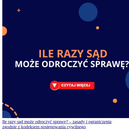
Ile razy sąd może odroczyć sprawę? – zasady i ograniczenia
zgodnie z kodeksem postępowania cywilnego