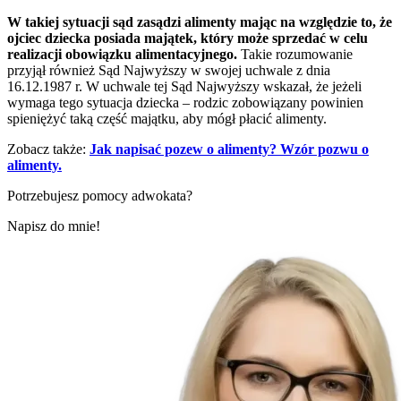
W takiej sytuacji sąd zasądzi alimenty mając na względzie to, że
ojciec dziecka posiada majątek, który może sprzedać w celu
realizacji obowiązku alimentacyjnego.
Takie rozumowanie
przyjął również Sąd Najwyższy w swojej uchwale z dnia
16.12.1987 r. W uchwale tej Sąd Najwyższy wskazał, że jeżeli
wymaga tego sytuacja dziecka – rodzic zobowiązany powinien
spieniężyć taką część majątku, aby mógł płacić alimenty.
Zobacz także:
Jak napisać pozew o alimenty? Wzór pozwu o
alimenty.
Potrzebujesz pomocy adwokata?
Napisz do mnie!