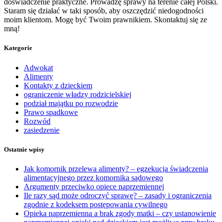
doświadczenie praktyczne. Prowadzę sprawy na terenie całej Polski.
Staram się działać w taki sposób, aby oszczędzić niedogodności
moim klientom. Mogę być Twoim prawnikiem. Skontaktuj się ze
mną!
Kategorie
Adwokat
Alimenty
Kontakty z dzieckiem
ograniczenie władzy rodzicielskiej
podział majątku po rozwodzie
Prawo spadkowe
Rozwód
zasiedzenie
Ostatnie wpisy
Jak komornik przelewa alimenty? – egzekucja świadczenia
alimentacyjnego przez komornika sądowego
Argumenty przeciwko opiece naprzemiennej
Ile razy sąd może odroczyć sprawę? – zasady i ograniczenia
zgodnie z kodeksem postępowania cywilnego
Opieka naprzemienna a brak zgody matki – czy ustanowienie