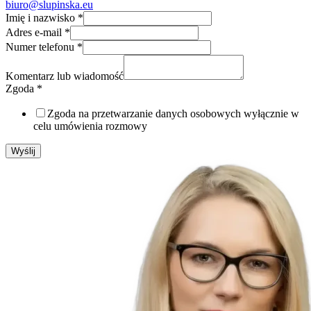
biuro@slupinska.eu
Imię i nazwisko
*
Adres e-mail
*
Numer telefonu
*
Komentarz lub wiadomość
Zgoda
*
Zgoda na przetwarzanie danych osobowych wyłącznie w
celu umówienia rozmowy
Wyślij