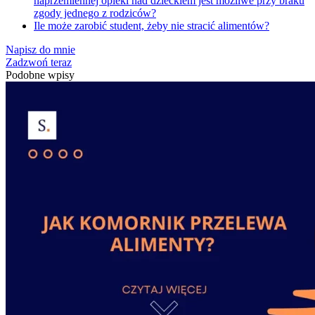
naprzemiennej opieki nad dzieckiem jest możliwe przy braku
zgody jednego z rodziców?
Ile może zarobić student, żeby nie stracić alimentów?
Napisz do mnie
Zadzwoń teraz
Podobne wpisy