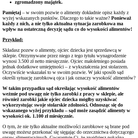
zgromadzony majątek.
Pamiętaj
– w swoim pozwie o alimenty dokładnie opisz każdy z
wyżej wskazanych punktów. Dlaczego to takie ważne?
Ponieważ
każdy z nich, a nie tylko aktualna sytuacja zarobkowa ma
wpływ na ostateczną decyzję sądu co do wysokości alimentów!
Przykład:
Składasz pozew o alimenty, ojciec dziecka jest sprzedawcą w
sklepie. Otrzymywane przez niego z tego tytułu wynagrodzenie
wynosi 3.500 zł netto miesięcznie. Ojciec małoletniego posiada
jednak dodatkowe umiejętności – z wykształcenia jest stolarzem.
Oczywiście wskazałaś to w swoim pozwie. W jaki sposób sąd
określi sytuację zarobkową ojca i jak oznaczy wysokość alimentów?
W takim przypadku sąd określając wysokość alimentów
weźmie pod uwagę nie tylko zarobki z pracy w sklepie, ale
również zarobki jakie ojciec dziecka mógłby uzyskiwać
wykorzystując swoje stolarskie zdolności.
Odnosząc się do
wskazanego wyżej przykładu – sąd może zasądzić alimenty w
wysokości ok. 1.100 zł miesięcznie.
O tym, że nie tylko aktualne możliwości zarobkowe są brane pod
uwagę możesz przekonać się sięgając do orzecznictwa dotyczącego
spraw alimentacyjnych. Gwarantuję Ci, że znajdziesz pokaźną