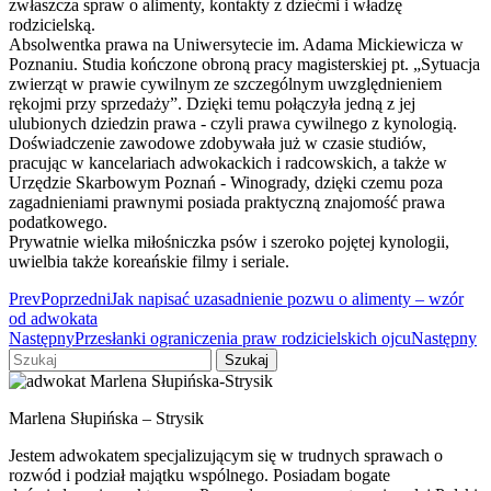
zwłaszcza spraw o alimenty, kontakty z dziećmi i władzę
rodzicielską.
Absolwentka prawa na Uniwersytecie im. Adama Mickiewicza w
Poznaniu. Studia kończone obroną pracy magisterskiej pt. „Sytuacja
zwierząt w prawie cywilnym ze szczególnym uwzględnieniem
rękojmi przy sprzedaży”. Dzięki temu połączyła jedną z jej
ulubionych dziedzin prawa - czyli prawa cywilnego z kynologią.
Doświadczenie zawodowe zdobywała już w czasie studiów,
pracując w kancelariach adwokackich i radcowskich, a także w
Urzędzie Skarbowym Poznań - Winogrady, dzięki czemu poza
zagadnieniami prawnymi posiada praktyczną znajomość prawa
podatkowego.
Prywatnie wielka miłośniczka psów i szeroko pojętej kynologii,
uwielbia także koreańskie filmy i seriale.
Prev
Poprzedni
Jak napisać uzasadnienie pozwu o alimenty – wzór
od adwokata
Następny
Przesłanki ograniczenia praw rodzicielskich ojcu
Następny
Szukaj
Marlena Słupińska – Strysik
Jestem adwokatem specjalizującym się w trudnych sprawach o
rozwód i podział majątku wspólnego. Posiadam bogate