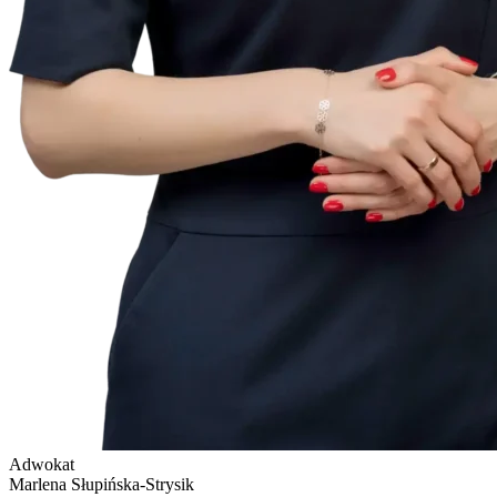
Adwokat
Marlena Słupińska-Strysik