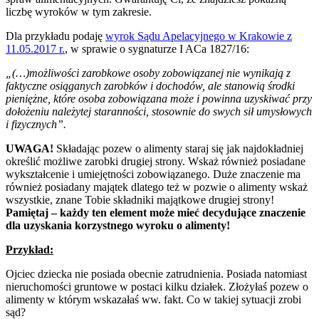
liczbę wyroków w tym zakresie.
Dla przykładu podaję
wyrok Sądu Apelacyjnego w Krakowie z
11.05.2017 r.
, w sprawie o sygnaturze I ACa 1827/16:
„(…)możliwości zarobkowe osoby zobowiązanej nie wynikają z
faktyczne osiąganych zarobków i dochodów, ale stanowią środki
pieniężne, które osoba zobowiązana może i powinna uzyskiwać przy
dołożeniu należytej staranności, stosownie do swych sił umysłowych
i fizycznych”.
UWAGA!
Składając pozew o alimenty staraj się jak najdokładniej
określić możliwe zarobki drugiej strony. Wskaż również posiadane
wykształcenie i umiejętności zobowiązanego. Duże znaczenie ma
również posiadany majątek dlatego też w pozwie o alimenty wskaż
wszystkie, znane Tobie składniki majątkowe drugiej strony!
Pamiętaj – każdy ten element może mieć decydujące znaczenie
dla uzyskania korzystnego wyroku o alimenty!
Przykład:
Ojciec dziecka nie posiada obecnie zatrudnienia. Posiada natomiast
nieruchomości gruntowe w postaci kilku działek. Złożyłaś pozew o
alimenty w którym wskazałaś ww. fakt. Co w takiej sytuacji zrobi
sąd?