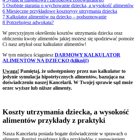
5
Osobiste starania o wychowanie dziecka, a wysokość alimentów
6
Miesięczne przykładowe kosztorysy utrzymania dziecka
7
Kalkulator alimentów na dziecko – podsumowanie
8
Potrzebujesz adwokata?
W precyzyjnym określeniu kosztów utrzymania dziecka oraz
obliczeniu kwoty alimentów jakiej możesz się spodziewać pomoże
Ci nasz artykuł oraz kalkulator alimentów!
W tym miejscu ściągniesz
DARMOWY KALKULATOR
ALIMENTÓW NA DZIECKO (kliknij!)
Uwaga!
Pamiętaj, że udostępniony przez nas kalkulator to
jedynie symulacja hipotetycznych alimentów, bazująca na
doświadczeniu naszej Kancelarii. W Twojej sprawie sąd może
orzec wyższe lub niższe alimenty.
Koszty utrzymania dziecka, a wysokość
alimentów przykłady z praktyki
Nasza Kancelaria posiada bogate doświadczenie w sprawach o
alimenty. Poniżej znajdziesz kilka przykładów z zestawieniem