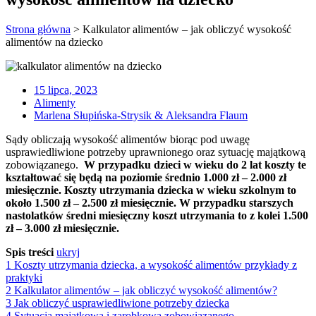
Strona główna
>
Kalkulator alimentów – jak obliczyć wysokość
alimentów na dziecko
15 lipca, 2023
Alimenty
Marlena Słupińska-Strysik & Aleksandra Flaum
Sądy obliczają wysokość alimentów biorąc pod uwagę
usprawiedliwione potrzeby uprawnionego oraz sytuację majątkową
zobowiązanego.
W przypadku dzieci w wieku do 2 lat koszty te
kształtować się będą na poziomie średnio 1.000 zł – 2.000 zł
miesięcznie. Koszty utrzymania dziecka w wieku szkolnym to
około 1.500 zł – 2.500 zł miesięcznie. W przypadku starszych
nastolatków średni miesięczny koszt utrzymania to z kolei 1.500
zł – 3.000 zł miesięcznie.
Spis treści
ukryj
1
Koszty utrzymania dziecka, a wysokość alimentów przykłady z
praktyki
2
Kalkulator alimentów – jak obliczyć wysokość alimentów?
3
Jak obliczyć usprawiedliwione potrzeby dziecka
4
Sytuacja majątkowa i zarobkowa zobowiązanego