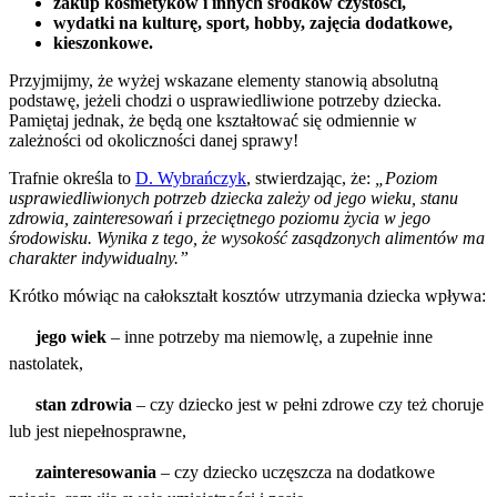
zakup kosmetyków i innych środków czystości,
wydatki na kulturę, sport, hobby, zajęcia dodatkowe,
kieszonkowe.
Przyjmijmy, że wyżej wskazane elementy stanowią absolutną
podstawę, jeżeli chodzi o usprawiedliwione potrzeby dziecka.
Pamiętaj jednak, że będą one kształtować się odmiennie w
zależności od okoliczności danej sprawy!
Trafnie określa to
D. Wybrańczyk
, stwierdzając, że:
„Poziom
usprawiedliwionych potrzeb dziecka zależy od jego wieku, stanu
zdrowia, zainteresowań i przeciętnego poziomu życia w jego
środowisku. Wynika z tego, że wysokość zasądzonych alimentów ma
charakter indywidualny.”
Krótko mówiąc na całokształt kosztów utrzymania dziecka wpływa:

jego wiek
– inne potrzeby ma niemowlę, a zupełnie inne
nastolatek,

stan zdrowia
– czy dziecko jest w pełni zdrowe czy też choruje
lub jest niepełnosprawne,

zainteresowania
– czy dziecko uczęszcza na dodatkowe