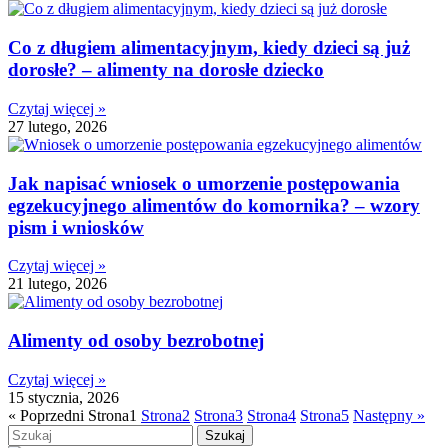
Co z długiem alimentacyjnym, kiedy dzieci są już
dorosłe? – alimenty na dorosłe dziecko
Czytaj więcej »
27 lutego, 2026
Jak napisać wniosek o umorzenie postępowania
egzekucyjnego alimentów do komornika? – wzory
pism i wniosków
Czytaj więcej »
21 lutego, 2026
Alimenty od osoby bezrobotnej
Czytaj więcej »
15 stycznia, 2026
« Poprzedni
Strona
1
Strona
2
Strona
3
Strona
4
Strona
5
Następny »
Szukaj