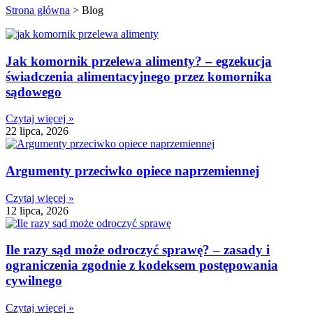
Strona główna
>
Blog
Jak komornik przelewa alimenty? – egzekucja
świadczenia alimentacyjnego przez komornika
sądowego
Czytaj więcej »
22 lipca, 2026
Argumenty przeciwko opiece naprzemiennej
Czytaj więcej »
12 lipca, 2026
Ile razy sąd może odroczyć sprawę? – zasady i
ograniczenia zgodnie z kodeksem postępowania
cywilnego
Czytaj więcej »