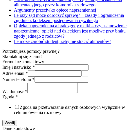
alimentacyjnego przez komornika sądowego
Argumenty przeciwko opiece naprzemiennej
Ile razy sąd może odroczyć sprawę? – zasady i ograniczenia
zgodnie z kodeksem postępowania cywilnego
Opieka naprzemienna a brak zgody matki – czy ustanowienie
naprzemiennej opieki nad dzieckiem jest możliwe przy braku
zgody jednego z rodziców?
Ile może zarobić student, żeby nie stracić alimentów?
Potrzebujesz pomocy prawnej?
Skontaktuj się znami!
Formularz kontaktowy
Imię i nazwisko
*
Adres email
*
Numer telefonu
*
Wiadomość
*
Zgoda
*
Zgoda na przetwarzanie danych osobowych wyłącznie w
celu umówienia rozmowy
Wyslij
Dane kontaktowe