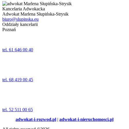
Kancelaria Adwokacka
Adwokat Marlena Słupińska-Strysik
biuro@slupinska.eu
Oddziały kancelarii
Poznań
ul. Jana Umińskiego 24,24a lok. 1
61-518 Poznań
tel. 61 646 00 40
Wolsztyn
ul. Kościelna 5
64-200 Wolsztyn
tel. 68 419 00 45
Świecie
ul. Wojska Polskiego 91
86-100 Świecie (poziom – 1)
tel. 52 511 00 65
adwokat-i-rozwod.pl
|
adwokat-i-nieruchomosci.pl