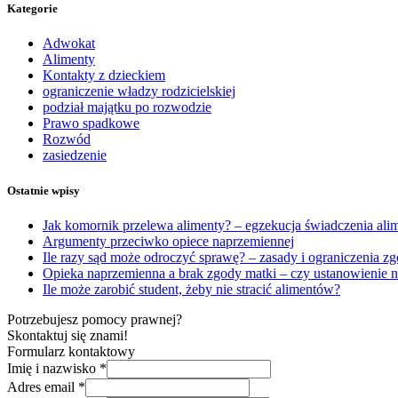
Kategorie
Adwokat
Alimenty
Kontakty z dzieckiem
ograniczenie władzy rodzicielskiej
podział majątku po rozwodzie
Prawo spadkowe
Rozwód
zasiedzenie
Ostatnie wpisy
Jak komornik przelewa alimenty? – egzekucja świadczenia al
Argumenty przeciwko opiece naprzemiennej
Ile razy sąd może odroczyć sprawę? – zasady i ograniczenia 
Opieka naprzemienna a brak zgody matki – czy ustanowienie n
Ile może zarobić student, żeby nie stracić alimentów?
Potrzebujesz pomocy prawnej?
Skontaktuj się znami!
Formularz kontaktowy
Imię i nazwisko
*
Adres email
*