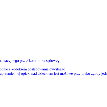
imentacyjnego przez komornika sądowego
zgodnie z kodeksem postępowania cywilnego
aprzemiennej opieki nad dzieckiem jest możliwe przy braku zgody jed