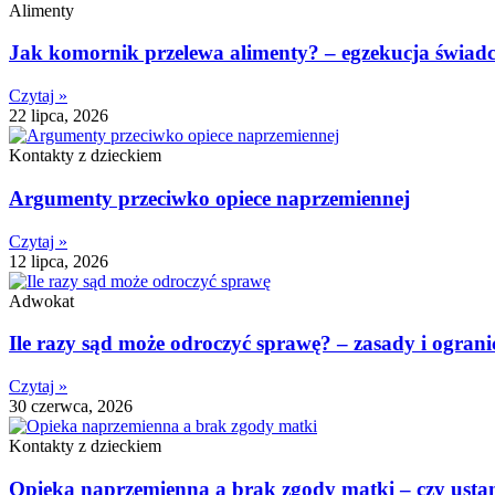
Alimenty
Jak komornik przelewa alimenty? – egzekucja świad
Czytaj »
22 lipca, 2026
Kontakty z dzieckiem
Argumenty przeciwko opiece naprzemiennej
Czytaj »
12 lipca, 2026
Adwokat
Ile razy sąd może odroczyć sprawę? – zasady i ogran
Czytaj »
30 czerwca, 2026
Kontakty z dzieckiem
Opieka naprzemienna a brak zgody matki – czy ustan