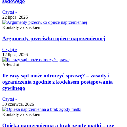
sądowego
Czytaj »
22 lipca, 2026
Kontakty z dzieckiem
Argumenty przeciwko opiece naprzemiennej
Czytaj »
12 lipca, 2026
Adwokat
Ile razy sąd może odroczyć sprawę? – zasady i
ograniczenia zgodnie z kodeksem postępowania
cywilnego
Czytaj »
30 czerwca, 2026
Kontakty z dzieckiem
Opieka naprzemienna a brak zgody matki – czy