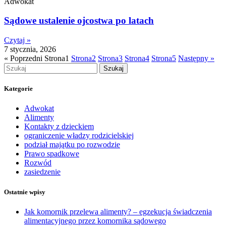
Adwokat
Sądowe ustalenie ojcostwa po latach
Czytaj »
7 stycznia, 2026
« Poprzedni
Strona
1
Strona
2
Strona
3
Strona
4
Strona
5
Następny »
Szukaj
Kategorie
Adwokat
Alimenty
Kontakty z dzieckiem
ograniczenie władzy rodzicielskiej
podział majątku po rozwodzie
Prawo spadkowe
Rozwód
zasiedzenie
Ostatnie wpisy
Jak komornik przelewa alimenty? – egzekucja świadczenia
alimentacyjnego przez komornika sądowego