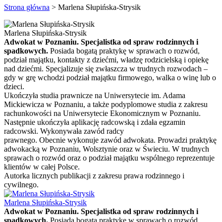
Strona główna
>
Marlena Słupińska-Strysik
Marlena Słupińska-Strysik
Adwokat w Poznaniu. Specjalistka od spraw rodzinnych i
spadkowych.
Posiada bogatą praktykę w sprawach o rozwód,
podział majątku, kontakty z dziećmi, władzę rodzicielską i opiekę
nad dziećmi. Specjalizuje się zwłaszcza w trudnych rozwodach –
gdy w grę wchodzi podział majątku firmowego, walka o winę lub o
dzieci.
Ukończyła studia prawnicze na Uniwersytecie im. Adama
Mickiewicza w Poznaniu, a także podyplomowe studia z zakresu
rachunkowości na Uniwersytecie Ekonomicznym w Poznaniu.
Następnie ukończyła aplikację radcowską i zdała egzamin
radcowski. Wykonywała zawód radcy
prawnego. Obecnie wykonuje zawód adwokata. Prowadzi praktykę
adwokacką w Poznaniu, Wolsztynie oraz w Świeciu. W trudnych
sprawach o rozwód oraz o podział majątku wspólnego reprezentuje
klientów w całej Polsce.
Autorka licznych publikacji z zakresu prawa rodzinnego i
cywilnego.
Marlena Słupińska-Strysik
Adwokat w Poznaniu. Specjalistka od spraw rodzinnych i
spadkowych.
Posiada bogatą praktykę w sprawach o rozwód,