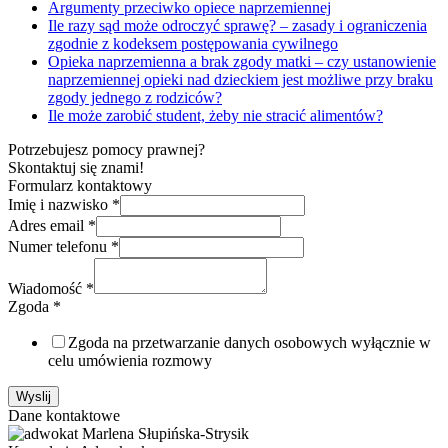
Argumenty przeciwko opiece naprzemiennej
Ile razy sąd może odroczyć sprawę? – zasady i ograniczenia
zgodnie z kodeksem postępowania cywilnego
Opieka naprzemienna a brak zgody matki – czy ustanowienie
naprzemiennej opieki nad dzieckiem jest możliwe przy braku
zgody jednego z rodziców?
Ile może zarobić student, żeby nie stracić alimentów?
Potrzebujesz pomocy prawnej?
Skontaktuj się znami!
Formularz kontaktowy
Imię i nazwisko
*
Adres email
*
Numer telefonu
*
Wiadomość
*
Zgoda
*
Zgoda na przetwarzanie danych osobowych wyłącznie w
celu umówienia rozmowy
Wyslij
Dane kontaktowe