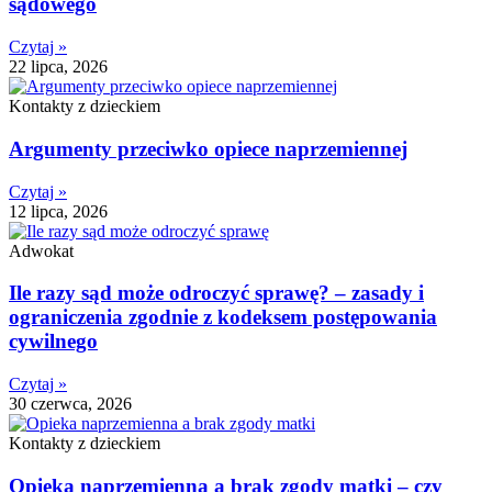
sądowego
Czytaj »
22 lipca, 2026
Kontakty z dzieckiem
Argumenty przeciwko opiece naprzemiennej
Czytaj »
12 lipca, 2026
Adwokat
Ile razy sąd może odroczyć sprawę? – zasady i
ograniczenia zgodnie z kodeksem postępowania
cywilnego
Czytaj »
30 czerwca, 2026
Kontakty z dzieckiem
Opieka naprzemienna a brak zgody matki – czy