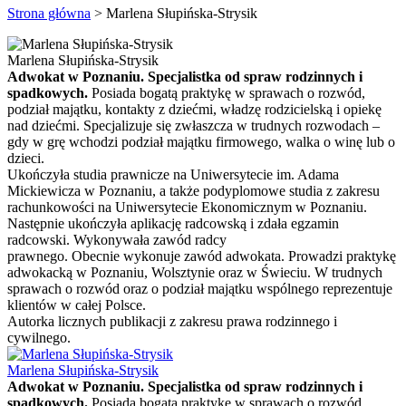
Strona główna
>
Marlena Słupińska-Strysik
Marlena Słupińska-Strysik
Adwokat w Poznaniu. Specjalistka od spraw rodzinnych i
spadkowych.
Posiada bogatą praktykę w sprawach o rozwód,
podział majątku, kontakty z dziećmi, władzę rodzicielską i opiekę
nad dziećmi. Specjalizuje się zwłaszcza w trudnych rozwodach –
gdy w grę wchodzi podział majątku firmowego, walka o winę lub o
dzieci.
Ukończyła studia prawnicze na Uniwersytecie im. Adama
Mickiewicza w Poznaniu, a także podyplomowe studia z zakresu
rachunkowości na Uniwersytecie Ekonomicznym w Poznaniu.
Następnie ukończyła aplikację radcowską i zdała egzamin
radcowski. Wykonywała zawód radcy
prawnego. Obecnie wykonuje zawód adwokata. Prowadzi praktykę
adwokacką w Poznaniu, Wolsztynie oraz w Świeciu. W trudnych
sprawach o rozwód oraz o podział majątku wspólnego reprezentuje
klientów w całej Polsce.
Autorka licznych publikacji z zakresu prawa rodzinnego i
cywilnego.
Marlena Słupińska-Strysik
Adwokat w Poznaniu. Specjalistka od spraw rodzinnych i
spadkowych.
Posiada bogatą praktykę w sprawach o rozwód,