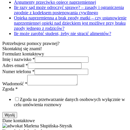
Argumenty przeciwko opiece naprzemiennej
Ile razy sąd może odroczyć sprawę? – zasady i ograniczenia
zgodnie z kodeksem postępowania cywilnego
Opieka naprzemienna a brak zgody matki – czy ustanowienie
naprzemiennej opieki nad dzieckiem jest możliwe przy braku
zgody jednego z rodziców?
Ile może zarobić student, żeby nie stracić alimentów?
Potrzebujesz pomocy prawnej?
Skontaktuj się znami!
Formularz kontaktowy
Imię i nazwisko
*
Adres email
*
Numer telefonu
*
Wiadomość
*
Zgoda
*
Zgoda na przetwarzanie danych osobowych wyłącznie w
celu umówienia rozmowy
Wyslij
Dane kontaktowe