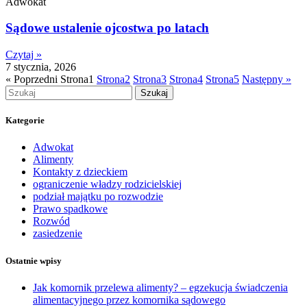
Adwokat
Sądowe ustalenie ojcostwa po latach
Czytaj »
7 stycznia, 2026
« Poprzedni
Strona
1
Strona
2
Strona
3
Strona
4
Strona
5
Następny »
Szukaj
Kategorie
Adwokat
Alimenty
Kontakty z dzieckiem
ograniczenie władzy rodzicielskiej
podział majątku po rozwodzie
Prawo spadkowe
Rozwód
zasiedzenie
Ostatnie wpisy
Jak komornik przelewa alimenty? – egzekucja świadczenia
alimentacyjnego przez komornika sądowego