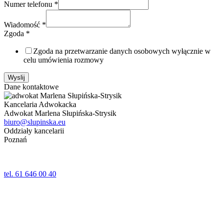
Numer telefonu
*
Wiadomość
*
Zgoda
*
Zgoda na przetwarzanie danych osobowych wyłącznie w
celu umówienia rozmowy
Wyslij
Dane kontaktowe
Kancelaria Adwokacka
Adwokat Marlena Słupińska-Strysik
biuro@slupinska.eu
Oddziały kancelarii
Poznań
ul. Jana Umińskiego 24,24a lok. 1
61-518 Poznań
tel. 61 646 00 40
Wolsztyn
ul. Kościelna 5
64-200 Wolsztyn