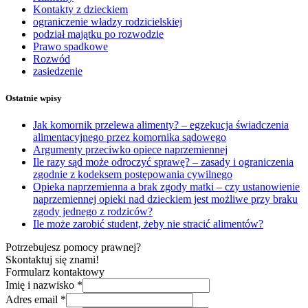
Kontakty z dzieckiem
ograniczenie władzy rodzicielskiej
podział majątku po rozwodzie
Prawo spadkowe
Rozwód
zasiedzenie
Ostatnie wpisy
Jak komornik przelewa alimenty? – egzekucja świadczenia
alimentacyjnego przez komornika sądowego
Argumenty przeciwko opiece naprzemiennej
Ile razy sąd może odroczyć sprawę? – zasady i ograniczenia
zgodnie z kodeksem postępowania cywilnego
Opieka naprzemienna a brak zgody matki – czy ustanowienie
naprzemiennej opieki nad dzieckiem jest możliwe przy braku
zgody jednego z rodziców?
Ile może zarobić student, żeby nie stracić alimentów?
Potrzebujesz pomocy prawnej?
Skontaktuj się znami!
Formularz kontaktowy
Imię i nazwisko
*
Adres email
*