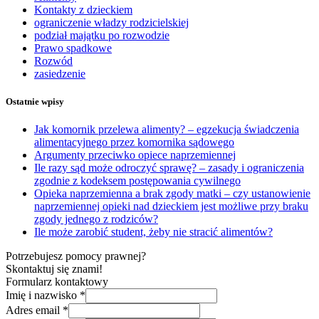
Kontakty z dzieckiem
ograniczenie władzy rodzicielskiej
podział majątku po rozwodzie
Prawo spadkowe
Rozwód
zasiedzenie
Ostatnie wpisy
Jak komornik przelewa alimenty? – egzekucja świadczenia
alimentacyjnego przez komornika sądowego
Argumenty przeciwko opiece naprzemiennej
Ile razy sąd może odroczyć sprawę? – zasady i ograniczenia
zgodnie z kodeksem postępowania cywilnego
Opieka naprzemienna a brak zgody matki – czy ustanowienie
naprzemiennej opieki nad dzieckiem jest możliwe przy braku
zgody jednego z rodziców?
Ile może zarobić student, żeby nie stracić alimentów?
Potrzebujesz pomocy prawnej?
Skontaktuj się znami!
Formularz kontaktowy
Imię i nazwisko
*
Adres email
*