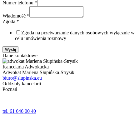
Numer telefonu
*
Wiadomość
*
Zgoda
*
Zgoda na przetwarzanie danych osobowych wyłącznie w
celu umówienia rozmowy
Wyslij
Dane kontaktowe
Kancelaria Adwokacka
Adwokat Marlena Słupińska-Strysik
biuro@slupinska.eu
Oddziały kancelarii
Poznań
ul. Jana Umińskiego 24,24a lok. 1
61-518 Poznań
tel. 61 646 00 40
Wolsztyn
ul. Kościelna 5
64-200 Wolsztyn