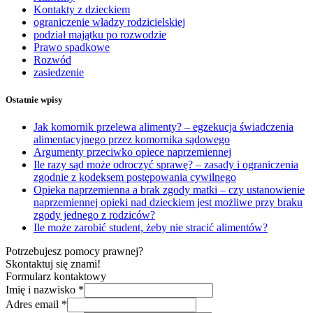
Kontakty z dzieckiem
ograniczenie władzy rodzicielskiej
podział majątku po rozwodzie
Prawo spadkowe
Rozwód
zasiedzenie
Ostatnie wpisy
Jak komornik przelewa alimenty? – egzekucja świadczenia
alimentacyjnego przez komornika sądowego
Argumenty przeciwko opiece naprzemiennej
Ile razy sąd może odroczyć sprawę? – zasady i ograniczenia
zgodnie z kodeksem postępowania cywilnego
Opieka naprzemienna a brak zgody matki – czy ustanowienie
naprzemiennej opieki nad dzieckiem jest możliwe przy braku
zgody jednego z rodziców?
Ile może zarobić student, żeby nie stracić alimentów?
Potrzebujesz pomocy prawnej?
Skontaktuj się znami!
Formularz kontaktowy
Imię i nazwisko
*
Adres email
*