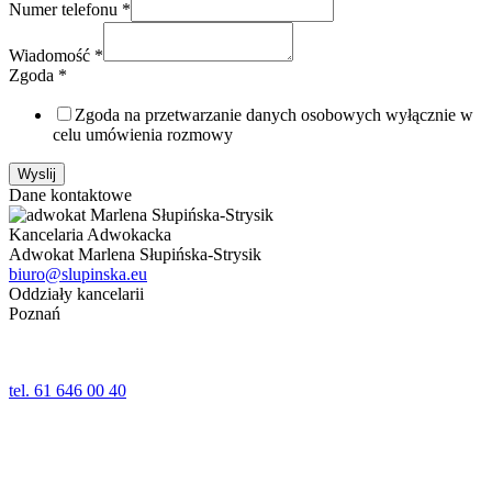
Numer telefonu
*
Wiadomość
*
Zgoda
*
Zgoda na przetwarzanie danych osobowych wyłącznie w
celu umówienia rozmowy
Wyslij
Dane kontaktowe
Kancelaria Adwokacka
Adwokat Marlena Słupińska-Strysik
biuro@slupinska.eu
Oddziały kancelarii
Poznań
ul. Jana Umińskiego 24,24a lok. 1
61-518 Poznań
tel. 61 646 00 40
Wolsztyn
ul. Kościelna 5
64-200 Wolsztyn